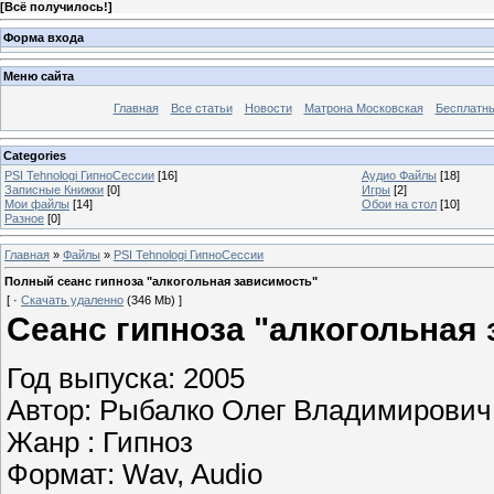
[
Всё получилось!
]
Форма входа
Меню сайта
Главная
Все статьи
Новости
Матрона Московская
Бесплатн
Categories
PSI Tehnologi ГипноСессии
[16]
Аудио Файлы
[18]
Записные Книжки
[0]
Игры
[2]
Мои файлы
[14]
Обои на стол
[10]
Разное
[0]
Главная
»
Файлы
»
PSI Tehnologi ГипноСессии
Полный сеанс гипноза "алкогольная зависимость"
[ ·
Скачать удаленно
(346 Mb) ]
Сеанс гипноза "алкогольная
Год выпуска: 2005
Автор: Рыбалко Олег Владимирович
Жанр : Гипноз
Формат: Wav, Audio